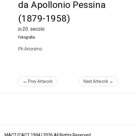
da Apollonio Pessina
(1879-1958)
20. secolo
Di
Fotografia
Ph Anonimo
← Prev Artwork
Next Artwork →
MACT/CACT 1994 |
2026
All Rights Reserved.