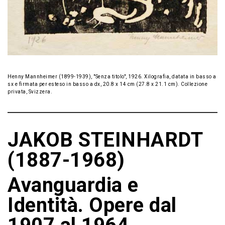
Henny Mannheimer (1899-1939), "Senza titolo", 1926. Xilografia, datata in basso a
sx e firmata per esteso in basso a dx, 20.8 x 14 cm (27.8 x 21.1 cm). Collezione
privata, Svizzera.
JAKOB STEINHARDT
(1887-1968)
Avanguardia e
Identità. Opere dal