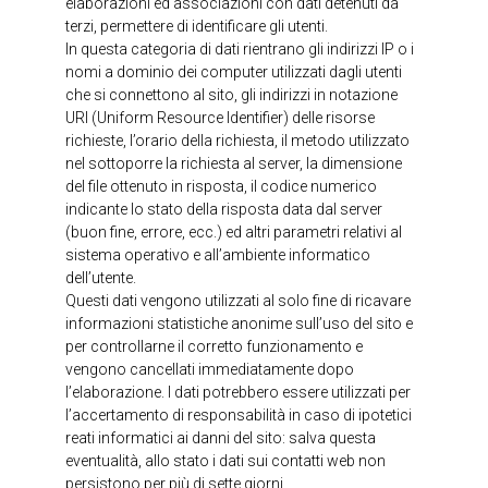
elaborazioni ed associazioni con dati detenuti da
terzi, permettere di identificare gli utenti.
In questa categoria di dati rientrano gli indirizzi IP o i
nomi a dominio dei computer utilizzati dagli utenti
che si connettono al sito, gli indirizzi in notazione
URI (Uniform Resource Identifier) delle risorse
richieste, l’orario della richiesta, il metodo utilizzato
nel sottoporre la richiesta al server, la dimensione
del file ottenuto in risposta, il codice numerico
indicante lo stato della risposta data dal server
(buon fine, errore, ecc.) ed altri parametri relativi al
sistema operativo e all’ambiente informatico
dell’utente.
Questi dati vengono utilizzati al solo fine di ricavare
informazioni statistiche anonime sull’uso del sito e
per controllarne il corretto funzionamento e
vengono cancellati immediatamente dopo
l’elaborazione. I dati potrebbero essere utilizzati per
l’accertamento di responsabilità in caso di ipotetici
reati informatici ai danni del sito: salva questa
eventualità, allo stato i dati sui contatti web non
persistono per più di sette giorni.