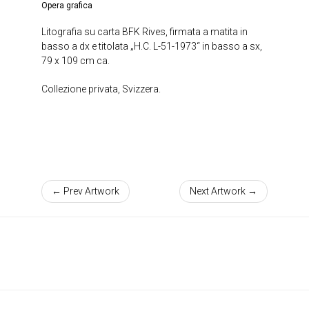
Opera grafica
Litografia su carta BFK Rives, firmata a matita in
basso a dx e titolata „H.C. L-51-1973“ in basso a sx,
79 x 109 cm ca.
Collezione privata, Svizzera.
← Prev Artwork
Next Artwork →