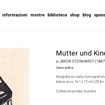
informazioni
mostre
biblioteca
shop
blog
spon
Mutter und Kin
JAKOB STEINHARDT (1887
Di
Opera grafica
Xilografia su carta, monogrammata
basso al cx, 16.1 x 12 cm (20.8 x
Collezione privata, Svizzera.