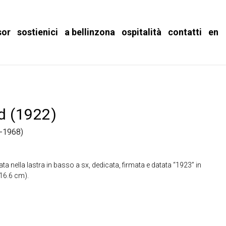
sor
sostienici
a bellinzona
ospitalità
contatti
en
d (1922)
-1968)
 nella lastra in basso a sx, dedicata, firmata e datata “1923” in
 16.6 cm).