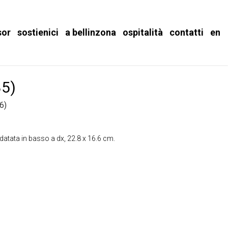
sor
sostienici
a bellinzona
ospitalità
contatti
en
85)
6)
datata in basso a dx, 22.8 x 16.6 cm.