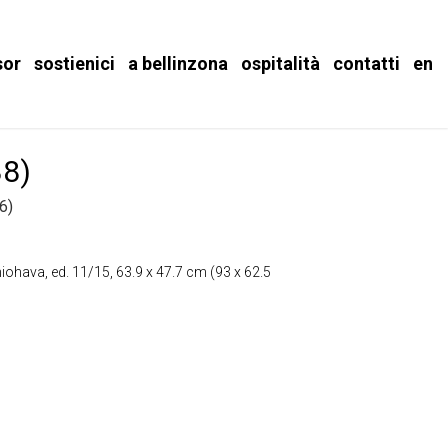
sor
sostienici
a bellinzona
ospitalità
contatti
en
88)
6)
iohava, ed. 11/15, 63.9 x 47.7 cm (93 x 62.5