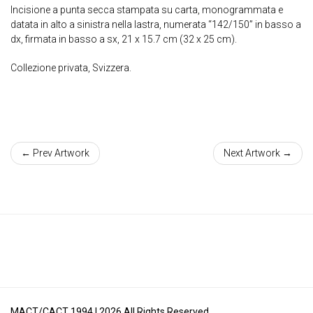
Incisione a punta secca stampata su carta, monogrammata e
datata in alto a sinistra nella lastra, numerata “142/150” in basso a
dx, firmata in basso a sx, 21 x 15.7 cm (32 x 25 cm).
Collezione privata, Svizzera.
← Prev Artwork
Next Artwork →
MACT/CACT 1994 |
2026
All Rights Reserved.