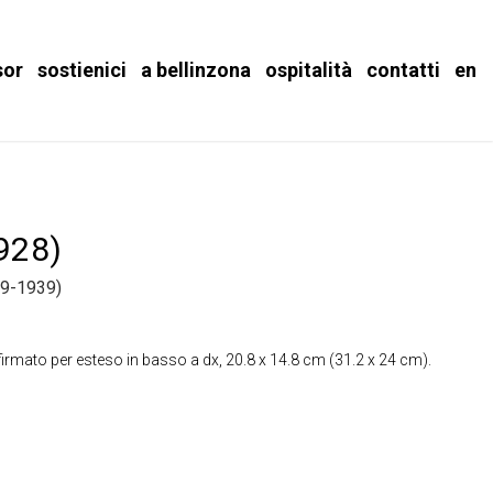
sor
sostienici
a bellinzona
ospitalità
contatti
en
1928)
9-1939)
 firmato per esteso in basso a dx, 20.8 x 14.8 cm (31.2 x 24 cm).