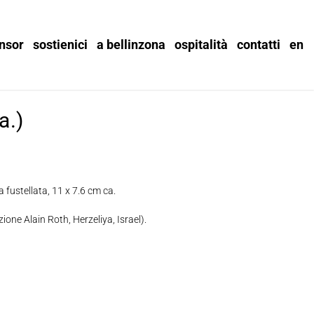
nsor
sostienici
a bellinzona
ospitalità
contatti
en
a.)
a fustellata, 11 x 7.6 cm ca.
ione Alain Roth, Herzeliya, Israel).