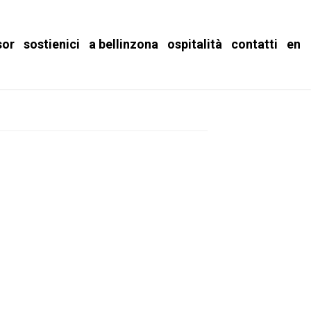
sor
sostienici
a bellinzona
ospitalità
contatti
en