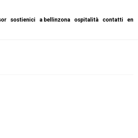
sor
sostienici
a bellinzona
ospitalità
contatti
en