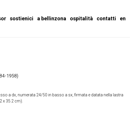
sor
sostienici
a bellinzona
ospitalità
contatti
en
84-1958)
asso a dx, numerata 24/50 in basso a sx, firmata e datata nella lastra
2 x 35.2 cm).