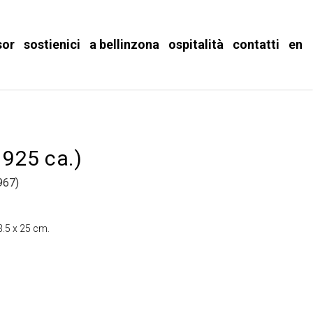
sor
sostienici
a bellinzona
ospitalità
contatti
en
(1925 ca.)
967)
33.5 x 25 cm.