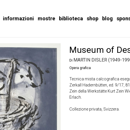
informazioni
mostre
biblioteca
shop
blog
spon
Museum of Desi
MARTIN DISLER (1949-199
Di
Opera grafica
Tecnica mista calcografica eseguit
Zerkall Hadernbütten, ed. 9/17, 8
Zein della Werkstätte Kurt Zein Wi
Erlach.
Collezione privata, Svizzera.