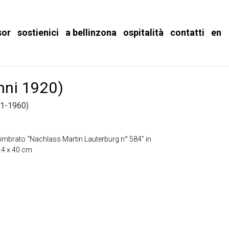
sor
sostienici
a bellinzona
ospitalità
contatti
en
nni 1920)
1-1960)
 timbrato “Nachlass Martin Lauterburg n° 584” in
9.4 x 40 cm.