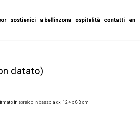
sor
sostienici
a bellinzona
ospitalità
contatti
en
non datato)
firmato in ebraico in basso a dx, 12.4 x 8.8 cm.