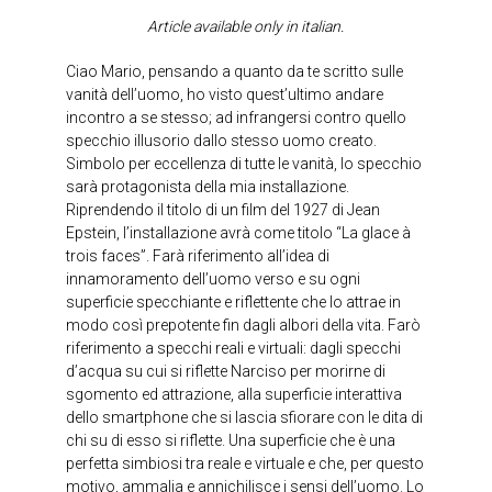
Article available only in italian.
Ciao Mario, pensando a quanto da te scritto sulle
vanità dell’uomo, ho visto quest’ultimo andare
incontro a se stesso; ad infrangersi contro quello
specchio illusorio dallo stesso uomo creato.
Simbolo per eccellenza di tutte le vanità, lo specchio
sarà protagonista della mia installazione.
Riprendendo il titolo di un film del 1927 di Jean
Epstein, l’installazione avrà come titolo “La glace à
trois faces”. Farà riferimento all’idea di
innamoramento dell’uomo verso e su ogni
superficie specchiante e riflettente che lo attrae in
modo così prepotente fin dagli albori della vita. Farò
riferimento a specchi reali e virtuali: dagli specchi
d’acqua su cui si riflette Narciso per morirne di
sgomento ed attrazione, alla superficie interattiva
dello smartphone che si lascia sfiorare con le dita di
chi su di esso si riflette. Una superficie che è una
perfetta simbiosi tra reale e virtuale e che, per questo
motivo, ammalia e annichilisce i sensi dell’uomo. Lo