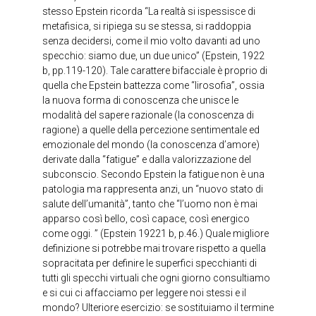
stesso Epstein ricorda “La realtà si ispessisce di
metafisica, si ripiega su se stessa, si raddoppia
senza decidersi, come il mio volto davanti ad uno
specchio: siamo due, un due unico” (Epstein, 1922
b, pp.119-120). Tale carattere bifacciale è proprio di
quella che Epstein battezza come “lirosofia”, ossia
la nuova forma di conoscenza che unisce le
modalità del sapere razionale (la conoscenza di
ragione) a quelle della percezione sentimentale ed
emozionale del mondo (la conoscenza d’amore)
derivate dalla “fatigue” e dalla valorizzazione del
subconscio. Secondo Epstein la fatigue non è una
patologia ma rappresenta anzi, un “nuovo stato di
salute dell’umanità”, tanto che “l’uomo non è mai
apparso così bello, così capace, così energico
come oggi. ” (Epstein 19221 b, p.46.) Quale migliore
definizione si potrebbe mai trovare rispetto a quella
sopracitata per definire le superfici specchianti di
tutti gli specchi virtuali che ogni giorno consultiamo
e si cui ci affacciamo per leggere noi stessi e il
mondo? Ulteriore esercizio: se sostituiamo il termine