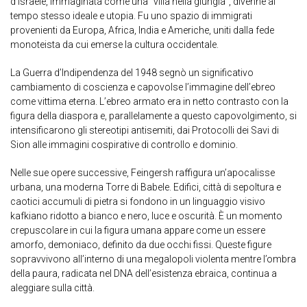
d’Israele, immaginata come una “villa nella giungla”, divenne al
tempo stesso ideale e utopia. Fu uno spazio di immigrati
provenienti da Europa, Africa, India e Americhe, uniti dalla fede
monoteista da cui emerse la cultura occidentale.
La Guerra d’Indipendenza del 1948 segnò un significativo
cambiamento di coscienza e capovolse l’immagine dell’ebreo
come vittima eterna. L’ebreo armato era in netto contrasto con la
figura della diaspora e, parallelamente a questo capovolgimento, si
intensificarono gli stereotipi antisemiti, dai Protocolli dei Savi di
Sion alle immagini cospirative di controllo e dominio.
Nelle sue opere successive, Feingersh raffigura un’apocalisse
urbana, una moderna Torre di Babele. Edifici, città di sepoltura e
caotici accumuli di pietra si fondono in un linguaggio visivo
kafkiano ridotto a bianco e nero, luce e oscurità. È un momento
crepuscolare in cui la figura umana appare come un essere
amorfo, demoniaco, definito da due occhi fissi. Queste figure
sopravvivono all’interno di una megalopoli violenta mentre l’ombra
della paura, radicata nel DNA dell’esistenza ebraica, continua a
aleggiare sulla città.