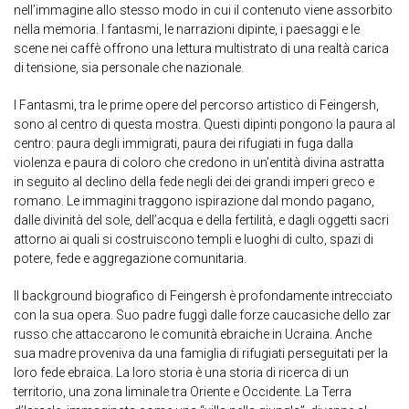
nell’immagine allo stesso modo in cui il contenuto viene assorbito
nella memoria. I fantasmi, le narrazioni dipinte, i paesaggi e le
scene nei caffè offrono una lettura multistrato di una realtà carica
di tensione, sia personale che nazionale.
I Fantasmi, tra le prime opere del percorso artistico di Feingersh,
sono al centro di questa mostra. Questi dipinti pongono la paura al
centro: paura degli immigrati, paura dei rifugiati in fuga dalla
violenza e paura di coloro che credono in un’entità divina astratta
in seguito al declino della fede negli dei dei grandi imperi greco e
romano. Le immagini traggono ispirazione dal mondo pagano,
dalle divinità del sole, dell’acqua e della fertilità, e dagli oggetti sacri
attorno ai quali si costruiscono templi e luoghi di culto, spazi di
potere, fede e aggregazione comunitaria.
Il background biografico di Feingersh è profondamente intrecciato
con la sua opera. Suo padre fuggì dalle forze caucasiche dello zar
russo che attaccarono le comunità ebraiche in Ucraina. Anche
sua madre proveniva da una famiglia di rifugiati perseguitati per la
loro fede ebraica. La loro storia è una storia di ricerca di un
territorio, una zona liminale tra Oriente e Occidente. La Terra