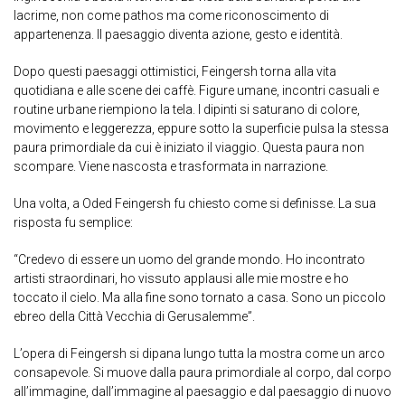
lacrime, non come pathos ma come riconoscimento di
appartenenza. Il paesaggio diventa azione, gesto e identità.
Dopo questi paesaggi ottimistici, Feingersh torna alla vita
quotidiana e alle scene dei caffè. Figure umane, incontri casuali e
routine urbane riempiono la tela. I dipinti si saturano di colore,
movimento e leggerezza, eppure sotto la superficie pulsa la stessa
paura primordiale da cui è iniziato il viaggio. Questa paura non
scompare. Viene nascosta e trasformata in narrazione.
Una volta, a Oded Feingersh fu chiesto come si definisse. La sua
risposta fu semplice:
“Credevo di essere un uomo del grande mondo. Ho incontrato
artisti straordinari, ho vissuto applausi alle mie mostre e ho
toccato il cielo. Ma alla fine sono tornato a casa. Sono un piccolo
ebreo della Città Vecchia di Gerusalemme”.
L’opera di Feingersh si dipana lungo tutta la mostra come un arco
consapevole. Si muove dalla paura primordiale al corpo, dal corpo
all’immagine, dall’immagine al paesaggio e dal paesaggio di nuovo