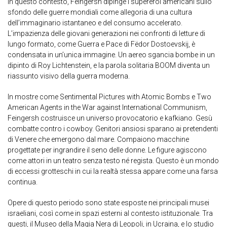
In questo contesto, Feingersh dipinge i supereroi americani sullo
sfondo delle guerre mondiali come allegoria di una cultura
dell’immaginario istantaneo e del consumo accelerato.
L’impazienza delle giovani generazioni nei confronti di letture di
lungo formato, come Guerra e Pace di Fëdor Dostoevskij, è
condensata in un’unica immagine. Un aereo sgancia bombe in un
dipinto di Roy Lichtenstein, e la parola solitaria BOOM diventa un
riassunto visivo della guerra moderna.
In mostre come Sentimental Pictures with Atomic Bombs e Two
American Agents in the War against International Communism,
Feingersh costruisce un universo provocatorio e kafkiano. Gesù
combatte contro i cowboy. Genitori ansiosi sparano ai pretendenti
di Venere che emergono dal mare. Compaiono macchine
progettate per ingrandire il seno delle donne. Le figure agiscono
come attori in un teatro senza testo né regista. Questo è un mondo
di eccessi grotteschi in cui la realtà stessa appare come una farsa
continua.
Opere di questo periodo sono state esposte nei principali musei
israeliani, così come in spazi esterni al contesto istituzionale. Tra
questi, il Museo della Magia Nera di Leopoli, in Ucraina, e lo studio