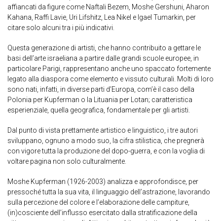
affiancati da figure come Naftali Bezem, Moshe Gershuni, Aharon
Kahana, Raffi Lavie, Uri Lifshitz, Lea Nikel e Igael Tumarkin, per
citare solo alcuni tra i più indicativi.
Questa generazione di artisti, che hanno contribuito a gettare le
basi dell’arte israeliana a partire dalle grandi scuole europee, in
particolare Parigi, rappresentano anche uno spaccato fortemente
legato alla diaspora come elemento e vissuto culturali. Molti di loro
sono nati, infatti, in diverse parti d’Europa, com’è il caso della
Polonia per Kupferman o la Lituania per Lotan; caratteristica
esperienziale, quella geografica, fondamentale per gli artisti.
Dal punto di vista prettamente artistico e linguistico, i tre autori
sviluppano, ognuno a modo suo, la cifra stilistica, che pregnerà
con vigore tutta la produzione del dopo-guerra, e con la voglia di
voltare pagina non solo culturalmente.
Moshe Kupferman (1926-2003) analizza e approfondisce, per
pressoché tutta la sua vita, il linguaggio dell’astrazione, lavorando
sulla percezione del colore e l’elaborazione delle campiture,
(in)cosciente dell’influsso esercitato dalla stratificazione della