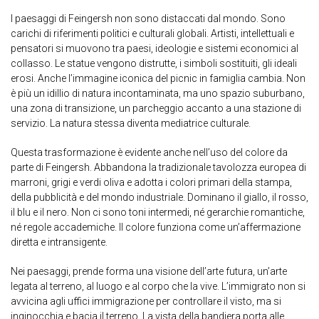
I paesaggi di Feingersh non sono distaccati dal mondo. Sono
carichi di riferimenti politici e culturali globali. Artisti, intellettuali e
pensatori si muovono tra paesi, ideologie e sistemi economici al
collasso. Le statue vengono distrutte, i simboli sostituiti, gli ideali
erosi. Anche l’immagine iconica del picnic in famiglia cambia. Non
è più un idillio di natura incontaminata, ma uno spazio suburbano,
una zona di transizione, un parcheggio accanto a una stazione di
servizio. La natura stessa diventa mediatrice culturale.
Questa trasformazione è evidente anche nell’uso del colore da
parte di Feingersh. Abbandona la tradizionale tavolozza europea di
marroni, grigi e verdi oliva e adotta i colori primari della stampa,
della pubblicità e del mondo industriale. Dominano il giallo, il rosso,
il blu e il nero. Non ci sono toni intermedi, né gerarchie romantiche,
né regole accademiche. Il colore funziona come un’affermazione
diretta e intransigente.
Nei paesaggi, prende forma una visione dell’arte futura, un’arte
legata al terreno, al luogo e al corpo che la vive. L’immigrato non si
avvicina agli uffici immigrazione per controllare il visto, ma si
inginocchia e bacia il terreno. La vista della bandiera porta alle