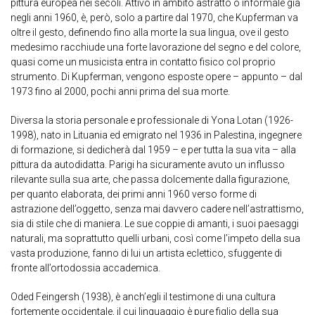
pittura europea nei secoli. Attivo in ambito astratto o informale già
negli anni 1960, è, però, solo a partire dal 1970, che Kupferman va
oltre il gesto, definendo fino alla morte la sua lingua, ove il gesto
medesimo racchiude una forte lavorazione del segno e del colore,
quasi come un musicista entra in contatto fisico col proprio
strumento. Di Kupferman, vengono esposte opere – appunto – dal
1973 fino al 2000, pochi anni prima del sua morte.
Diversa la storia personale e professionale di Yona Lotan (1926-
1998), nato in Lituania ed emigrato nel 1936 in Palestina, ingegnere
di formazione, si dedicherà dal 1959 – e per tutta la sua vita – alla
pittura da autodidatta. Parigi ha sicuramente avuto un influsso
rilevante sulla sua arte, che passa dolcemente dalla figurazione,
per quanto elaborata, dei primi anni 1960 verso forme di
astrazione dell’oggetto, senza mai davvero cadere nell’astrattismo,
sia di stile che di maniera. Le sue coppie di amanti, i suoi paesaggi
naturali, ma soprattutto quelli urbani, così come l’impeto della sua
vasta produzione, fanno di lui un artista eclettico, sfuggente di
fronte all’ortodossia accademica.
Oded Feingersh (1938), è anch’egli il testimone di una cultura
fortemente occidentale, il cui linguaggio è pure figlio della sua