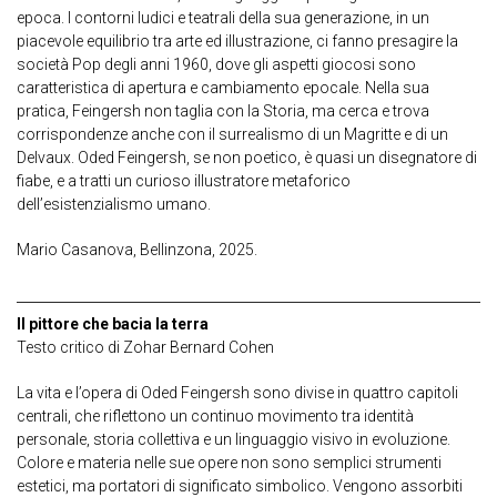
epoca. I contorni ludici e teatrali della sua generazione, in un
piacevole equilibrio tra arte ed illustrazione, ci fanno presagire la
società Pop degli anni 1960, dove gli aspetti giocosi sono
caratteristica di apertura e cambiamento epocale. Nella sua
pratica, Feingersh non taglia con la Storia, ma cerca e trova
corrispondenze anche con il surrealismo di un Magritte e di un
Delvaux. Oded Feingersh, se non poetico, è quasi un disegnatore di
fiabe, e a tratti un curioso illustratore metaforico
dell’esistenzialismo umano.
Mario Casanova, Bellinzona, 2025.
Il pittore che bacia la terra
Testo critico di Zohar Bernard Cohen
La vita e l’opera di Oded Feingersh sono divise in quattro capitoli
centrali, che riflettono un continuo movimento tra identità
personale, storia collettiva e un linguaggio visivo in evoluzione.
Colore e materia nelle sue opere non sono semplici strumenti
estetici, ma portatori di significato simbolico. Vengono assorbiti