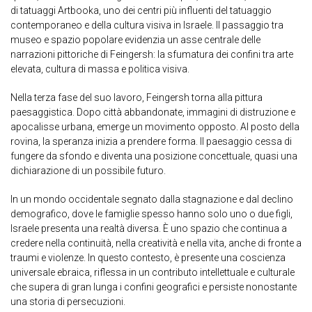
di tatuaggi Artbooka, uno dei centri più influenti del tatuaggio
contemporaneo e della cultura visiva in Israele. Il passaggio tra
museo e spazio popolare evidenzia un asse centrale delle
narrazioni pittoriche di Feingersh: la sfumatura dei confini tra arte
elevata, cultura di massa e politica visiva.
Nella terza fase del suo lavoro, Feingersh torna alla pittura
paesaggistica. Dopo città abbandonate, immagini di distruzione e
apocalisse urbana, emerge un movimento opposto. Al posto della
rovina, la speranza inizia a prendere forma. Il paesaggio cessa di
fungere da sfondo e diventa una posizione concettuale, quasi una
dichiarazione di un possibile futuro.
In un mondo occidentale segnato dalla stagnazione e dal declino
demografico, dove le famiglie spesso hanno solo uno o due figli,
Israele presenta una realtà diversa. È uno spazio che continua a
credere nella continuità, nella creatività e nella vita, anche di fronte a
traumi e violenze. In questo contesto, è presente una coscienza
universale ebraica, riflessa in un contributo intellettuale e culturale
che supera di gran lunga i confini geografici e persiste nonostante
una storia di persecuzioni.