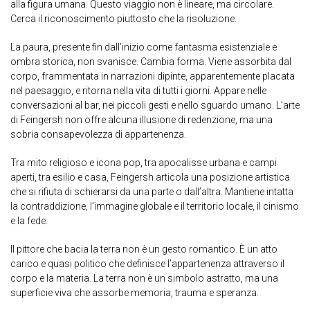
alla figura umana. Questo viaggio non è lineare, ma circolare.
Cerca il riconoscimento piuttosto che la risoluzione.
La paura, presente fin dall’inizio come fantasma esistenziale e
ombra storica, non svanisce. Cambia forma. Viene assorbita dal
corpo, frammentata in narrazioni dipinte, apparentemente placata
nel paesaggio, e ritorna nella vita di tutti i giorni. Appare nelle
conversazioni al bar, nei piccoli gesti e nello sguardo umano. L’arte
di Feingersh non offre alcuna illusione di redenzione, ma una
sobria consapevolezza di appartenenza.
Tra mito religioso e icona pop, tra apocalisse urbana e campi
aperti, tra esilio e casa, Feingersh articola una posizione artistica
che si rifiuta di schierarsi da una parte o dall’altra. Mantiene intatta
la contraddizione, l’immagine globale e il territorio locale, il cinismo
e la fede.
Il pittore che bacia la terra non è un gesto romantico. È un atto
carico e quasi politico che definisce l’appartenenza attraverso il
corpo e la materia. La terra non è un simbolo astratto, ma una
superficie viva che assorbe memoria, trauma e speranza.