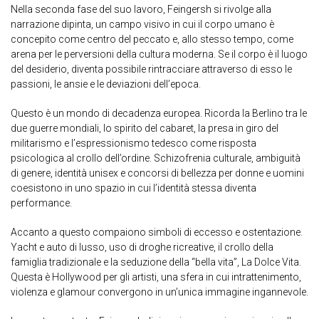
Nella seconda fase del suo lavoro, Feingersh si rivolge alla
narrazione dipinta, un campo visivo in cui il corpo umano è
concepito come centro del peccato e, allo stesso tempo, come
arena per le perversioni della cultura moderna. Se il corpo è il luogo
del desiderio, diventa possibile rintracciare attraverso di esso le
passioni, le ansie e le deviazioni dell’epoca.
Questo è un mondo di decadenza europea. Ricorda la Berlino tra le
due guerre mondiali, lo spirito del cabaret, la presa in giro del
militarismo e l’espressionismo tedesco come risposta
psicologica al crollo dell’ordine. Schizofrenia culturale, ambiguità
di genere, identità unisex e concorsi di bellezza per donne e uomini
coesistono in uno spazio in cui l’identità stessa diventa
performance.
Accanto a questo compaiono simboli di eccesso e ostentazione.
Yacht e auto di lusso, uso di droghe ricreative, il crollo della
famiglia tradizionale e la seduzione della “bella vita”, La Dolce Vita.
Questa è Hollywood per gli artisti, una sfera in cui intrattenimento,
violenza e glamour convergono in un’unica immagine ingannevole.