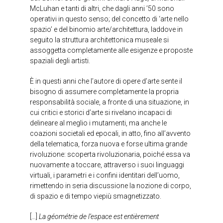
McLuhan e tanti di altri, che dagli anni ’50 sono
operativi in questo senso; del concetto di ‘arte nello
spazio’ e del binomio arte/architettura, laddove in
seguito la struttura architettonica museale si
assoggetta completamente alle esigenze e proposte
spaziali degli artisti.
È in questi anni che l’autore di opere d’arte sente il
bisogno di assumere completamente la propria
responsabilità sociale, a fronte di una situazione, in
cui critici e storici d’arte si rivelano incapaci di
delineare al meglio i mutamenti, ma anche le
coazioni societali ed epocali, in atto, fino all’avvento
della telematica, forza nuova e forse ultima grande
rivoluzione: scoperta rivoluzionaria, poiché essa va
nuovamente a toccare, attraverso i suoi linguaggi
virtuali, i parametri e i confini identitari dell’uomo,
rimettendo in seria discussione la nozione di corpo,
di spazio e di tempo viepiù smagnetizzato.
[…]
La géométrie de l’espace est entièrement