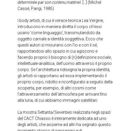
déterminée par son contenu matériel.
[…] (Michel
Cassé, Parigi, 1985)
I body artisti, di cui è verace teorica Lea Vergine,
introducono in maniera diretta il corpo ch’essi
usano ‘come linguaggio’, transmutandolo da
oggetto carnale a identità soggettiva. Ecco che
questi autori si misurano con l’io e con il sé,
rapportandosi allo spazio in cui agiscono e
facendo proprio il bisogno di (ri)definizione sociale,
intellettuale-analitica, dell’uomo attraverso il proprio
corpo. Se l’architettura ridisegna la propria identità,
gli artisti si rapportano ad essa implementando il
proprio corpo, ridotto e riconfigurato a seguito della
scoperta, per esempio, di altri cosmi come
l’attraversamento dell’atmosfera per arrivare fino
alla luna, di cui abbiamo immagini satellitari.
La mostra Settanta/Seventies realizzata negli spazi
del CACT Chiasso è interamente dedicata ad uno
degli artisti, che assieme ad altri ha segnato questo
momento storico di passaggio e di