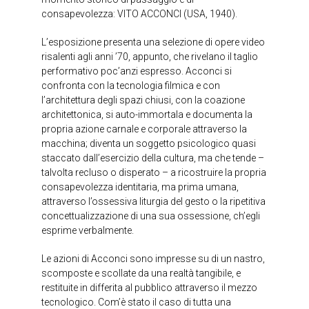
consapevolezza: VITO ACCONCI (USA, 1940).
L’esposizione presenta una selezione di opere video
risalenti agli anni ’70, appunto, che rivelano il taglio
performativo poc’anzi espresso. Acconci si
confronta con la tecnologia filmica e con
l’architettura degli spazi chiusi, con la coazione
architettonica, si auto-immortala e documenta la
propria azione carnale e corporale attraverso la
macchina; diventa un soggetto psicologico quasi
staccato dall’esercizio della cultura, ma che tende –
talvolta recluso o disperato – a ricostruire la propria
consapevolezza identitaria, ma prima umana,
attraverso l’ossessiva liturgia del gesto o la ripetitiva
concettualizzazione di una sua ossessione, ch’egli
esprime verbalmente.
Le azioni di Acconci sono impresse su di un nastro,
scomposte e scollate da una realtà tangibile, e
restituite in differita al pubblico attraverso il mezzo
tecnologico. Com’è stato il caso di tutta una