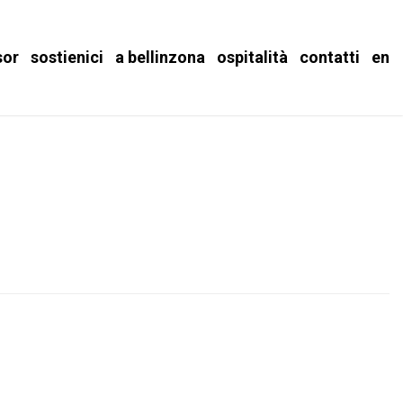
sor
sostienici
a bellinzona
ospitalità
contatti
en