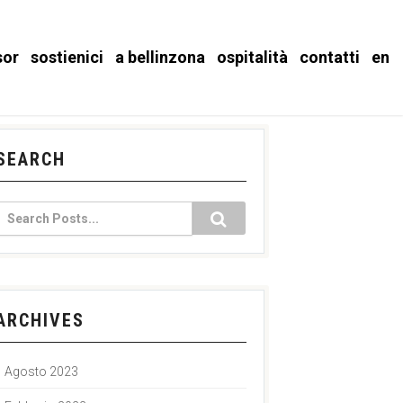
sor
sostienici
a bellinzona
ospitalità
contatti
en
SEARCH
ARCHIVES
Agosto 2023