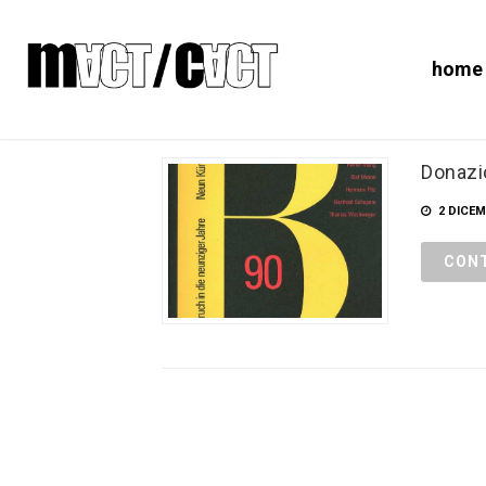
home
Donazio
2 DICEM
CONT