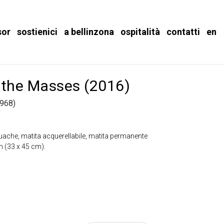
sor
sostienici
a bellinzona
ospitalità
contatti
en
 the Masses (2016)
968)
uache, matita acquerellabile, matita permanente
m (33 x 45 cm).