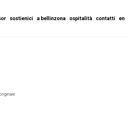
sor
sostienici
a bellinzona
ospitalità
contatti
en
riginale.