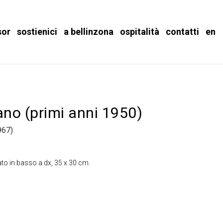
sor
sostienici
a bellinzona
ospitalità
contatti
en
no (primi anni 1950)
67)
ato in basso a dx, 35 x 30 cm.