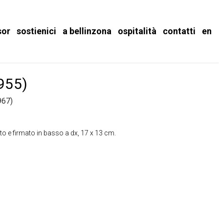
sor
sostienici
a bellinzona
ospitalità
contatti
en
1955)
67)
to e firmato in basso a dx, 17 x 13 cm.