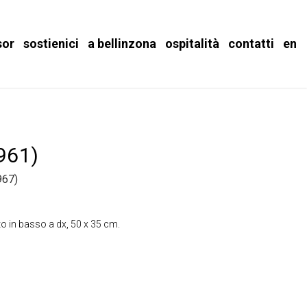
sor
sostienici
a bellinzona
ospitalità
contatti
en
1961)
67)
o in basso a dx, 50 x 35 cm.