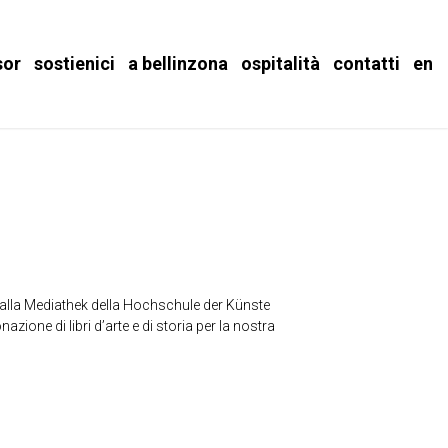
sor
sostienici
a bellinzona
ospitalità
contatti
en
 alla Mediathek della Hochschule der Künste
azione di libri d’arte e di storia per la nostra