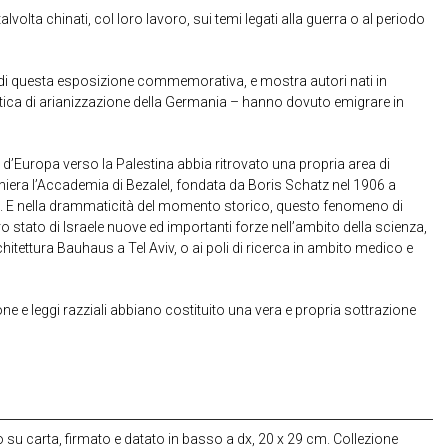
volta chinati, col loro lavoro, sui temi legati alla guerra o al periodo
i questa esposizione commemorativa, e mostra autori nati in
olitica di arianizzazione della Germania – hanno dovuto emigrare in
d’Europa verso la Palestina abbia ritrovato una propria area di
aniera l’Accademia di Bezalel, fondata da Boris Schatz nel 1906 a
ele. E nella drammaticità del momento storico, questo fenomeno di
stato di Israele nuove ed importanti forze nell’ambito della scienza,
rchitettura Bauhaus a Tel Aviv, o ai poli di ricerca in ambito medico e
 e leggi razziali abbiano costituito una vera e propria sottrazione
o su carta, firmato e datato in basso a dx, 20 x 29 cm. Collezione