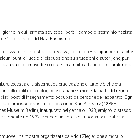
iorno in cui l’armata sovietica liberò il campo di sterminio nazista
me dell’Olocausto e del Nazi-Fascismo.
i realizzare una mostra d’arte visiva, aderendo – seppur con qualche
uni punti di luce o di discussione su situazioni o autori, che, pur
ia subìto per riverbero i divieti in ambito artistico e culturale nella
 cultura tedesca e la sistematica eradicazione di tutto ciò che era
ontrollo politico-ideologico e di arianizzazione da parte del regime, al
 bruciati, posti di insegnamento occupati da persone dell’apparato. Ogni
el caso rimosso e sostituito. Lo storico Karl Schwarz (1885–
ches Museum Berlin), inaugurato nel gennaio 1933, emigrò lo stesso
Aviv, fondato nel 1932, e dando un impulso importante alle attività
muove una mostra organizzata da Adolf Ziegler, che si terrà lo