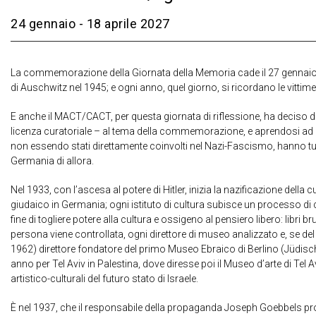
24 gennaio - 18 aprile 2027
La commemorazione della Giornata della Memoria cade il 27 gennaio, g
di Auschwitz nel 1945; e ogni anno, quel giorno, si ricordano le vitti
E anche il MACT/CACT, per questa giornata di riflessione, ha deciso d
licenza curatoriale – al tema della commemorazione, e aprendosi ad alc
non essendo stati direttamente coinvolti nel Nazi-Fascismo, hanno tuttav
Germania di allora.
Nel 1933, con l’ascesa al potere di Hitler, inizia la nazificazione della
giudaico in Germania; ogni istituto di cultura subisce un processo di c
fine di togliere potere alla cultura e ossigeno al pensiero libero: libri
persona viene controllata, ogni direttore di museo analizzato e, se d
1962) direttore fondatore del primo Museo Ebraico di Berlino (Jüdis
anno per Tel Aviv in Palestina, dove diresse poi il Museo d’arte di Tel 
artistico-culturali del futuro stato di Israele.
È nel 1937, che il responsabile della propaganda Joseph Goebbels pro