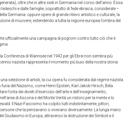
enerata), oltre che in altre sedi in Germania nel corso dell’anno. Essa
i tedeschi e dalle famiglie, soprattutto di fede ebraica, considerate –
lla Germania: oppure opere di grande rilievo artistico e culturale, la
tenzione di muovere, estendendo a tutta la regione europea l’ombra del
parte ufficialmente una campagna di pogrom contro tutto ciò che è
gime.
 la Conferenza di Wannsee nel 1942 per gli Ebrei non sembra più
cennio nazista rappresenta il momento più buio della nostra storia
a selezione di artisti, la cui opera fu considerata dal regime nazista
a furia del Nazismo, come Henri Epstein, Karl Jakob Hirsch, Béla
e l’onta dei divieti d’esercizio dell’arte e dell’insegnamento,
nell’area di Ascona e del Monte Verità un ristoro per la mente e lo
eewald. Il Nazi-Fascismo ha colpito tutti indistintamente, pittori,
ente persone che la pensavano o vivevano diversamente. La lunga mano
del Giudaismo in Europa, attraverso la distruzione dei Simboli e il