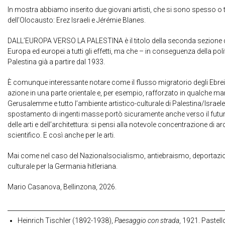
In mostra abbiamo inserito due giovani artisti, che si sono spesso o tal
dell’Olocausto: Erez Israeli e Jérémie Blanes.
DALL’EUROPA VERSO LA PALESTINA è il titolo della seconda sezione d
Europa ed europei a tutti gli effetti, ma che – in conseguenza della p
Palestina già a partire dal 1933.
È comunque interessante notare come il flusso migratorio degli Ebrei 
azione in una parte orientale e, per esempio, rafforzato in qualche m
Gerusalemme e tutto l’ambiente artistico-culturale di Palestina/Isra
spostamento di ingenti masse portò sicuramente anche verso il futuro 
delle arti e dell’architettura: si pensi alla notevole concentrazione di a
scientifico. E così anche per le arti.
Mai come nel caso del Nazionalsocialismo, antiebraismo, deportazione
culturale per la Germania hitleriana.
Mario Casanova, Bellinzona, 2026.
Heinrich Tischler (1892-1938),
Paesaggio con strada
, 1921. Pastell