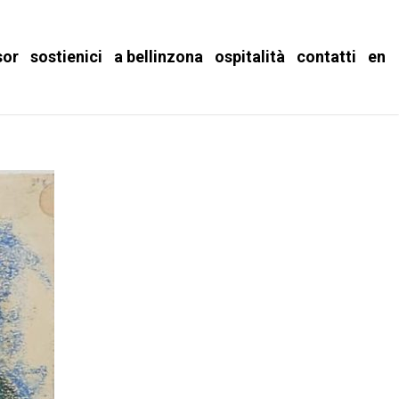
sor
sostienici
a bellinzona
ospitalità
contatti
en