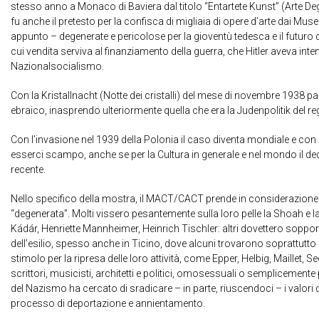
stesso anno a Monaco di Baviera dal titolo “Entartete Kunst” (Arte Deg
fu anche il pretesto per la confisca di migliaia di opere d’arte dai Muse
appunto – degenerate e pericolose per la gioventù tedesca e il futuro de
cui vendita serviva al finanziamento della guerra, che Hitler aveva in
Nazionalsocialismo.
Con la Kristallnacht (Notte dei cristalli) del mese di novembre 1938 
ebraico, inasprendo ulteriormente quella che era la Judenpolitik del re
Con l’invasione nel 1939 della Polonia il caso diventa mondiale e con
esserci scampo, anche se per la Cultura in generale e nel mondo il de
recente.
Nello specifico della mostra, il MACT/CACT prende in considerazione un
“degenerata”. Molti vissero pesantemente sulla loro pelle la Shoah e l
Kádár, Henriette Mannheimer, Heinrich Tischler: altri dovettero sopportar
dell’esilio, spesso anche in Ticino, dove alcuni trovarono soprattutto 
stimolo per la ripresa delle loro attività, come Epper, Helbig, Maillet, S
scrittori, musicisti, architetti e politici, omosessuali o semplicem
del Nazismo ha cercato di sradicare – in parte, riuscendoci – i valori 
processo di deportazione e annientamento.