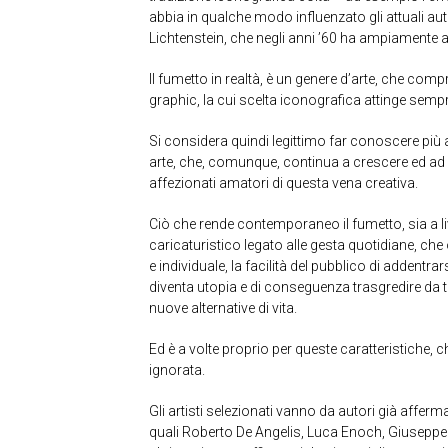
abbia in qualche modo influenzato gli attuali aut
Lichtenstein, che negli anni ’60 ha ampiamente a
Il fumetto in realtà, è un genere d’arte, che compr
graphic, la cui scelta iconografica attinge sempre
Si considera quindi legittimo far conoscere più
arte, che, comunque, continua a crescere ed ad 
affezionati amatori di questa vena creativa.
Ciò che rende contemporaneo il fumetto, sia a li
caricaturistico legato alle gesta quotidiane, ch
e individuale, la facilità del pubblico di addentra
diventa utopia e di conseguenza trasgredire da t
nuove alternative di vita.
Ed è a volte proprio per queste caratteristiche, 
ignorata.
Gli artisti selezionati vanno da autori già affer
quali Roberto De Angelis, Luca Enoch, Giusep