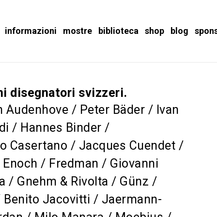
informazioni
mostre
biblioteca
shop
blog
spon
i disegnatori svizzeri.
n Audenhove / Peter Bäder / Ivan
di / Hannes Binder /
ro Casertano / Jacques Cuendet /
a Enoch / Fredman / Giovanni
ta / Gnehm & Rivolta / Günz /
/ Benito Jacovitti / Jaermann-