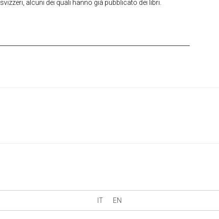
svizzeri, alcuni dei quali hanno già pubblicato dei libri.
IT
EN