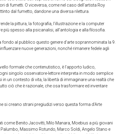
ori di fumetti. O viceversa, come nel caso dell’artista Roy
ttinto dal fumetto, dandone una diversa rilettura.
ende la pittura, la fotografia, l’illustrazione e la computer
 più spesso alla psicanalisi, all’antologia e alla filosofia.
 a fondo al pubblico questo genere d’arte soprannominata la 9.
influenzare nuove generazioni, nonché rimanere fedele agli
vello formale che contenutistico, è l’apporto ludico,
e ogni singolo osservatore-lettore interpreta in modo semplice
rsi in un contesto di vita, la libertà di immaginare una realtà che
utto ciò che è razionale, che osa trasformare ed inventare
che si creano strani pregiudizi verso questa forma d’Arte
mati come Benito Jacovitti, Milo Manara, Moebius a più giovani
pe Palumbo, Massimo Rotundo, Marco Soldi, Angelo Stano e