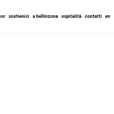
sor
sostienici
a bellinzona
ospitalità
contatti
en