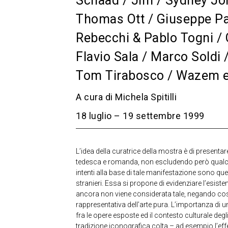
Schaad / Jim / Sydney Jo
Thomas Ott / Giuseppe Pal
Rebecchi & Pablo Togni /
Flavio Sala / Marco Soldi
Tom Tirabosco / Wazem e 
A cura di Michela Spitilli
18 luglio – 19 settembre 1999
L’idea della curatrice della mostra è di presentare
tedesca e romanda, non escludendo però qualche
intenti alla base di tale manifestazione sono quell
stranieri. Essa si propone di evidenziare l’esis
ancora non viene considerata tale, negando così 
rappresentativa dell’arte pura. L’importanza di u
fra le opere esposte ed il contesto culturale degl
tradizione iconografica colta – ad esempio l’eff