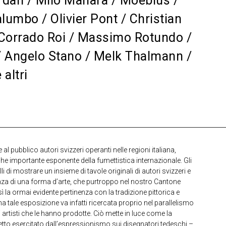
rdan / Milo Manara / Moebius /
umbo / Olivier Pont / Christian
 Corrado Roi / Massimo Rotundo /
 / Angelo Stano / Melk Thalmann /
altri
 al pubblico autori svizzeri operanti nelle regioni italiana,
 importante esponente della fumettistica internazionale. Gli
i di mostrare un insieme di tavole originali di autori svizzeri e
tenza di una forma d’arte, che purtroppo nel nostro Cantone
la ormai evidente pertinenza con la tradizione pittorica e
na tale esposizione va infatti ricercata proprio nel parallelismo
i artisti che le hanno prodotte. Ciò mette in luce come la
etto esercitato dall’espressionismo sui disegnatori tedeschi –