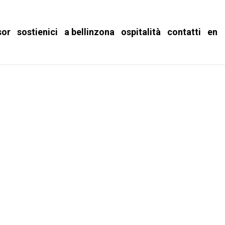
sor
sostienici
a bellinzona
ospitalità
contatti
en