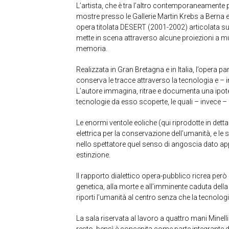
L’artista, che è tra l’altro contemporaneamente 
mostre presso le Gallerie Martin Krebs a Berna
opera titolata DESERT (2001-2002) articolata su t
mette in scena attraverso alcune proiezioni a 
memoria.
Realizzata in Gran Bretagna e in Italia, l’opera pa
conserva le tracce attraverso la tecnologia e –
L’autore immagina, ritrae e documenta una ipot
tecnologie da esso scoperte, le quali – invece 
Le enormi ventole eoliche (qui riprodotte in de
elettrica per la conservazione dell’umanità, e le
nello spettatore quel senso di angoscia dato ap
estinzione.
Il rapporto dialettico opera-pubblico ricrea però
genetica, alla morte e all’imminente caduta della
riporti l’umanità al centro senza che la tecnologi
La sala riservata al lavoro a quattro mani Minel
resto, bensì è concepita come parte integrante 