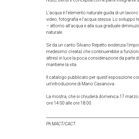
L’acqua è l’elemento naturale guida di un lavoro 
video, fotografia e l’acqua stessa. Lo sviluppo 
– attorno all’acqua e alla sua graduale diminuz
naturale.
Se da un canto Silvano Repetto evidenzia l’impot
medesimo creata) che continuerebbe a funziona
altresì in luce la poca considerazione da parte
mantiene la vita.
Il catalogo pubblicato per quest’esposizione co
un’introduzione di Mario Casanova.
La mostra, che si chiuderà domenica 17 marzo 2
ore 14:00 alle ore 18:00.
Ph MACT/CACT.