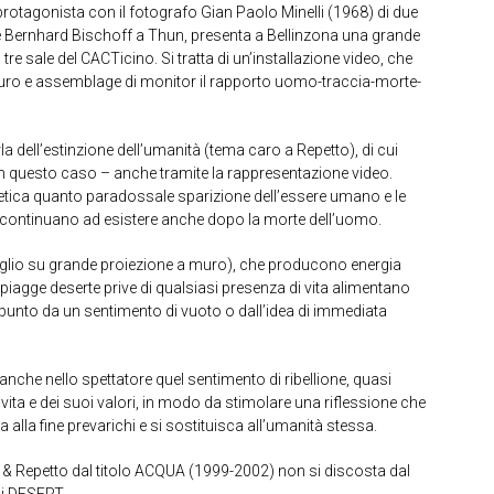
protagonista con il fotografo Gian Paolo Minelli (1968) di due
 e Bernhard Bischoff a Thun, presenta a Bellinzona una grande
re sale del CACTicino. Si tratta di un’installazione video, che
muro e assemblage di monitor il rapporto uomo-traccia-morte-
rla dell’estinzione dell’umanità (tema caro a Repetto), di cui
 in questo caso – anche tramite la rappresentazione video.
etica quanto paradossale sparizione dell’essere umano e le
– continuano ad esistere anche dopo la morte dell’uomo.
ttaglio su grande proiezione a muro), che producono energia
 spiagge deserte prive di qualsiasi presenza di vita alimentano
punto da un sentimento di vuoto o dall’idea di immediata
 anche nello spettatore quel sentimento di ribellione, quasi
 vita e dei suoi valori, in modo da stimolare una riflessione che
a alla fine prevarichi e si sostituisca all’umanità stessa.
li & Repetto dal titolo ACQUA (1999-2002) non si discosta dal
di DESERT.