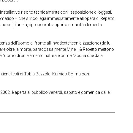
installativo risolto tecnicamente con l’esposizione di oggetti,
tematico – che si ricollega immediatamente all’opera di Repetto
ione sul pianeta, ripropone il rapporto umanità-elemento
enza dell’uomo di fronte all’invadente tecnicizzazione (da lui
re oltre la morte, paradossalmente Minelli & Repetto mettono
 dell’uomo di un elemento naturale come l’acqua che dà e
ntiene testi di Tobia Bezzola, Kumico Sejima con
002, è aperta al pubblico venerdì, sabato e domenica dalle