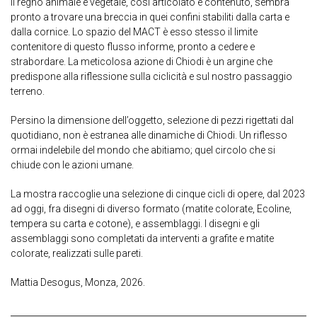
Il regno animale e vegetale, così articolato e contenuto, sembra
pronto a trovare una breccia in quei confini stabiliti dalla carta e
dalla cornice. Lo spazio del MACT è esso stesso il limite
contenitore di questo flusso informe, pronto a cedere e
strabordare. La meticolosa azione di Chiodi è un argine che
predispone alla riflessione sulla ciclicità e sul nostro passaggio
terreno.
Persino la dimensione dell’oggetto, selezione di pezzi rigettati dal
quotidiano, non è estranea alle dinamiche di Chiodi. Un riflesso
ormai indelebile del mondo che abitiamo; quel circolo che si
chiude con le azioni umane.
La mostra raccoglie una selezione di cinque cicli di opere, dal 2023
ad oggi, fra disegni di diverso formato (matite colorate, Ecoline,
tempera su carta e cotone), e assemblaggi. I disegni e gli
assemblaggi sono completati da interventi a grafite e matite
colorate, realizzati sulle pareti.
Mattia Desogus, Monza, 2026.