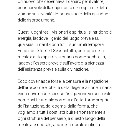
Un nuovo che depennava il denaro per il valore,
consapevole della superiorità dello spirito e della
visione sulle vanità del possesso e della gestione
delle risorse umane.
Questi luoghi reali, visionari e spirituali s’intridono di
energia, laddove il genio del luogo prevale su
qualsiasi umanità con tutti i suoi limiti temporali.
Ecco cos’è forse il Sessantotto; un luogo della
mente e dello spirito visionario come pochi altri,
laddove l’essere prevale sull’avere e la pienezza
dell’esistenza prevale sulla divinazione.
Ecco dove nasce forse la censura e la negazione
dell’arte come etichetta della degenerazione umana,
ecco dove nasce spesso l’istigazione verso il reale
come antitesi totale corrotta all’arte: forse proprio
dall’istituzione, dal dogma, dalla forma, che
vogliamo a tutti i costi attribuire erroneamente a
ogni struttura del pensiero, a questo luogo della
mente atemporale, apolide, amorale e infinita.