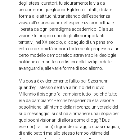
degli stessi curatori, fu sicuramente la via da
percorrere in quegli anni. Egli tentò, infatti, di dare
forma alle attitudini, transitando dall’esperienza
visiva all’espressione dell’esperienza concettuale
liberata da ogni paradigma accademico. E la sua
visione fu proprio uno degli ultimi importanti
tentativi, nel XX secolo, di coagulo di un pensiero
entro una società ancora fortemente propensa a un
certo modello democratico attraverso le ideologie
politiche o i manifesti artistici collettivi tipici delle
avanguardie, alle varie forme di socialismo.
Ma cosa è evidentemente fallito per Szeemann,
quand’egli stesso sentiva all’inizio del nuovo
Millennio il bisogno ‘di cambiare tutto’, poiché ‘tutto
era da cambiare’? Perché l’esperienza e la visione
pasoliniana, all’interno della rilevanza universale del
suo messaggio, si ostina a rimanere una utopia per
quei pochi visionari di allora come di oggi? Due
esempi (tra i tanti) di grande coraggio quasi magico,
di anticipatori ma allo stesso tempo vittime del