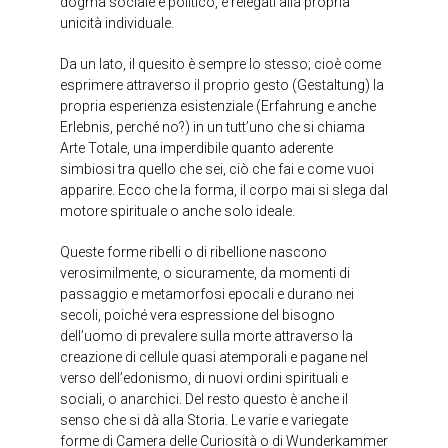
dogma sociale e politico, e relegati alla propria
unicità individuale.
Da un lato, il quesito è sempre lo stesso; cioè come
esprimere attraverso il proprio gesto (Gestaltung) la
propria esperienza esistenziale (Erfahrung e anche
Erlebnis, perché no?) in un tutt’uno che si chiama
Arte Totale, una imperdibile quanto aderente
simbiosi tra quello che sei, ciò che fai e come vuoi
apparire. Ecco che la forma, il corpo mai si slega dal
motore spirituale o anche solo ideale.
Queste forme ribelli o di ribellione nascono
verosimilmente, o sicuramente, da momenti di
passaggio e metamorfosi epocali e durano nei
secoli, poiché vera espressione del bisogno
dell’uomo di prevalere sulla morte attraverso la
creazione di cellule quasi atemporali e pagane nel
verso dell’edonismo, di nuovi ordini spirituali e
sociali, o anarchici. Del resto questo è anche il
senso che si dà alla Storia. Le varie e variegate
forme di Camera delle Curiosità o di Wunderkammer