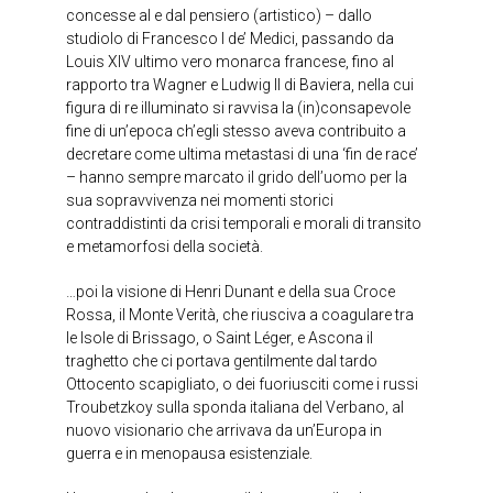
concesse al e dal pensiero (artistico) – dallo
studiolo di Francesco I de’ Medici, passando da
Louis XIV ultimo vero monarca francese, fino al
rapporto tra Wagner e Ludwig II di Baviera, nella cui
figura di re illuminato si ravvisa la (in)consapevole
fine di un’epoca ch’egli stesso aveva contribuito a
decretare come ultima metastasi di una ‘fin de race’
– hanno sempre marcato il grido dell’uomo per la
sua sopravvivenza nei momenti storici
contraddistinti da crisi temporali e morali di transito
e metamorfosi della società.
…poi la visione di Henri Dunant e della sua Croce
Rossa, il Monte Verità, che riusciva a coagulare tra
le Isole di Brissago, o Saint Léger, e Ascona il
traghetto che ci portava gentilmente dal tardo
Ottocento scapigliato, o dei fuoriusciti come i russi
Troubetzkoy sulla sponda italiana del Verbano, al
nuovo visionario che arrivava da un’Europa in
guerra e in menopausa esistenziale.