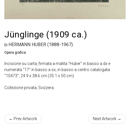
Jünglinge (1909 ca.)
HERMANN HUBER (1888-1967)
Di
Opera grafica
Incisione su carta, firmata a matita “Huber” in basso a dx e
numerata “17” in basso a sx, in basso a centro catalogata
“10473”, 24.9 x 38.6 cm (35.1 x 50 cm).
Collezione privata, Svizzera.
← Prev Artwork
Next Artwork →